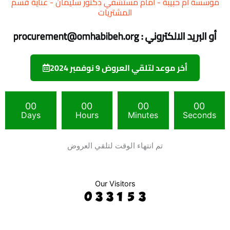
مؤسسة أم حبيبة - أمام مستشفي دكتور سليمان - عناية قسم
المشتريات
أو البريد الالكتروني :
procurement@omhabibeh.org
أخر موعد لتلقي العروض 9 نوفمبر 2024
00
00
00
00
Days
Hours
Minutes
Seconds
تم انتهاء الوقت لتلقي العروض
Our Visitors