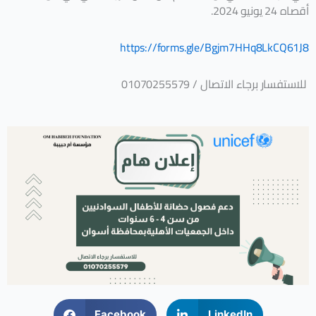
أقصاه 24 يونيو 2024.
https://forms.gle/Bgjm7HHq8LkCQ61J8
للاستفسار برجاء الاتصال / 01070255579
Facebook
LinkedIn